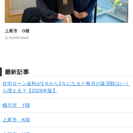
上尾市 O様
2025年5月8日
最新記事
住宅ローン金利が1％から2％になると毎月の返済額はいく
ら増える？【2026年版】
桶川市 Y様
上尾市 K様