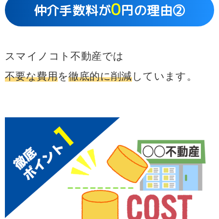
0
仲介手数料が
円の理由②
スマイノコト不動産では
不要な費用
を
徹底的に削減
しています。